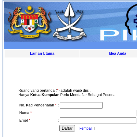
Laman Utama
Idea Anda
Ruang yang bertanda (
*
) adalah wajib diisi.
Hanya
Ketua Kumpulan
Perlu Mendaftar Sebagai Peserta.
No. Kad Pengenalan
*
:
Nama
*
:
Emel
*
:
[
kembali
]